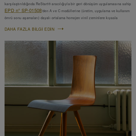
karşılaştırıldığında ReStart® aracılığıyla bir geri dönüşüm uygulamasına sahip
EPD n° SP-01508
'den A ve C modüllerine (üretim, uygulama ve kullanım
ömrü sonu aşamaları) dayalı ortalama homojen vinil zeminlere kıyasla
DAHA FAZLA BILGI EDIN