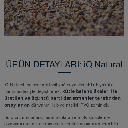
ÜRÜN DETAYLARI: iQ Natural
iQ Natural, geleneksel fosil yağını yenilenebilir biyokütle
hammaddesiyle değiştirerek,
kütle balans ilkeleri ile
üretilen ve üçüncü parti denetmenler tarafından
onaylanan
dünyanın ilk biyo-nitelikli PVC zeminidir.
Bu ürün; mimarlara, tasarımcılara ve mülk sahiplerine
piyasada mevcut en dayanıklı zemin kaplamalarından birini