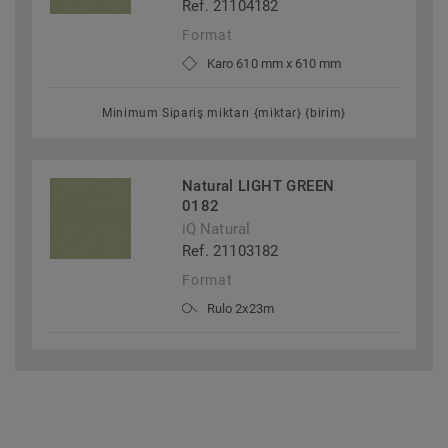
Ref. 21104182
Format
Karo 610 mm x 610 mm
Minimum Sipariş miktarı {miktar} {birim}
Natural LIGHT GREEN
0182
iQ Natural
Ref. 21103182
Format
Rulo 2x23m