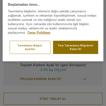
Ürün tipi:
Yenilenebilir plastikleştirici içeren homojen vinil
Başlamadan önce...
zemin kaplaması
Tanımlama bilgilerini; sitemizin doğru şekilde çalışmasını
Bağlayıcı içerik:
Tip 1
sağlamak, içerikleri ve reklamları kişiselleştirmek, sosyal medya
özellikleri sunmak ve site trafiğimizi analiz etmek için
Ticari sınıflandırma:
Ticari sınıflandırma
kullanıyoruz. Aynı zamanda site kullanımınızla ilgili bilgileri;
sosyal medya, reklamcılık ve analiz ortaklarımızla
Endüstriyel sınıflandırma:
43 Ağır
paylaşıyoruz.
Çerez Politikası
Yüzey koruması:
Yeni iQ PUR
Tanımlama Bilgisi
Tüm Tanımlama Bilgilerini
Rulo (1 ref.)
Karo (1 ref.)
Ayarları
Kabul Et
Toplam Karbon Ayak İzi (geri dönüşüm)
2
3.09 kg CO
/m
2
PROJEM KARBON AYAK IZI
FİYAT TEKLİFİ AL