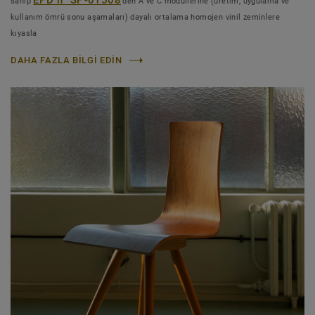
sahip
'den A ve C modüllerine (üretim, uygulama ve
kullanım ömrü sonu aşamaları) dayalı ortalama homojen vinil zeminlere
kıyasla
DAHA FAZLA BILGI EDIN