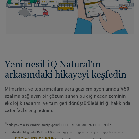
Yeni nesil iQ Natural'ın
arkasındaki hikayeyi keşfedin
Mimarlara ve tasarımcılara sera gazı emisyonlarında %50
azalma sağlayan bir çözüm sunan bu çığır açan zeminin
ekolojik tasarımı ve tam geri dönüştürülebilirliği hakkında
daha fazla bilgi edinin.
*
atık yakma işlemine sahip genel EPD-ERF-20180176-CCI1-EN ile
karşılaştırıldığında ReStart® aracılığıyla bir geri dönüşüm uygulamasına
EPD n° SP-01508