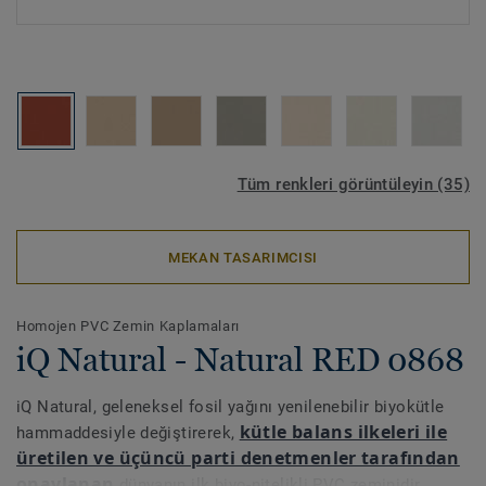
Tüm renkleri görüntüleyin (35)
MEKAN TASARIMCISI
Homojen PVC Zemin Kaplamaları
iQ Natural - Natural RED 0868
iQ Natural, geleneksel fosil yağını yenilenebilir biyokütle
kütle balans ilkeleri ile
hammaddesiyle değiştirerek,
üretilen ve üçüncü parti denetmenler tarafından
onaylanan
dünyanın ilk biyo-nitelikli PVC zeminidir.