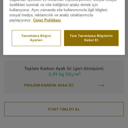
özellikleri sunmak ve site trafiğimizi analiz etmek için
Bağlayıcı içerik:
Tip 1
kullanıyoruz. Aynı zamanda site kullanımınızla ilgili bilgileri;
sosyal medya, reklamcılık ve analiz ortaklarımızla
Ticari sınıflandırma:
Ticari sınıflandırma
paylaşıyoruz.
Çerez Politikası
Endüstriyel sınıflandırma:
43 Ağır
Tanımlama Bilgisi
Tüm Tanımlama Bilgilerini
Yüzey koruması:
Yeni iQ PUR
Ayarları
Kabul Et
Rulo (1 ref.)
Karo (1 ref.)
Toplam Karbon Ayak İzi (geri dönüşüm)
2
3.09 kg CO
/m
2
PROJEM KARBON AYAK IZI
FİYAT TEKLİFİ AL