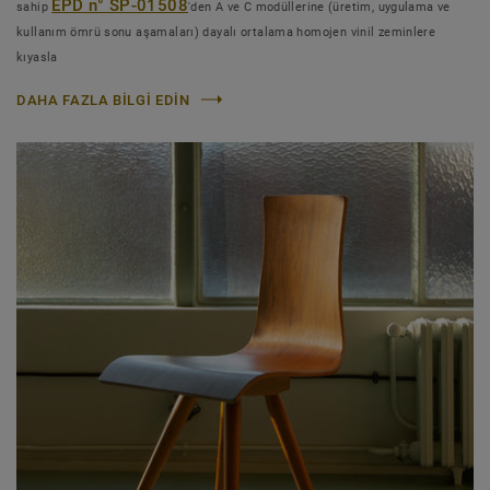
EPD n° SP-01508
sahip
'den A ve C modüllerine (üretim, uygulama ve
kullanım ömrü sonu aşamaları) dayalı ortalama homojen vinil zeminlere
kıyasla
DAHA FAZLA BILGI EDIN