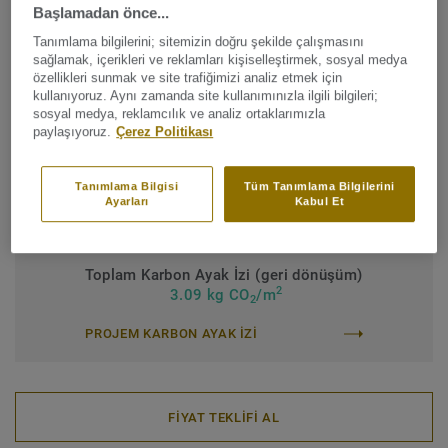
Ürün tipi:
Yenilenebilir plastikleştirici içeren homojen vinil
Başlamadan önce...
zemin kaplaması
Tanımlama bilgilerini; sitemizin doğru şekilde çalışmasını
sağlamak, içerikleri ve reklamları kişiselleştirmek, sosyal medya
Bağlayıcı içerik:
Tip 1
özellikleri sunmak ve site trafiğimizi analiz etmek için
kullanıyoruz. Aynı zamanda site kullanımınızla ilgili bilgileri;
Ticari sınıflandırma:
Ticari sınıflandırma
sosyal medya, reklamcılık ve analiz ortaklarımızla
paylaşıyoruz.
Çerez Politikası
Endüstriyel sınıflandırma:
43 Ağır
Yüzey koruması:
Yeni iQ PUR
Tanımlama Bilgisi
Tüm Tanımlama Bilgilerini
Ayarları
Kabul Et
Rulo (1 ref.)
Karo (1 ref.)
Toplam Karbon Ayak İzi (geri dönüşüm)
2
3.09 kg CO
/m
2
PROJEM KARBON AYAK IZI
FİYAT TEKLİFİ AL